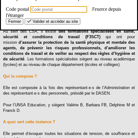
Depuis la loi du 6 août 2019 de transformation de la fonction publique, les
Code postal
J'exerce depuis
comités d’hygiène, de sécurité et des conditions de travail (CHSCT) ont
été remplacés par les comités sociaux d’administration (CSA) dans la
l'étranger
fonction publique d’État.
Fermer
Valider et accéder au site
Au sein des CSA, il existe
des formations spécialisées en santé,
sécurité et conditions de travail (F3SCT)
qui ont pour
mission
d’assurer la protection de la santé physique et mentale des
agents, de prévenir les risques professionnels, d’améliorer les
conditions de travail et de veiller au respect des règles d’hygiène et
de sécurité
. Les formations spécialisées siègent au niveau académique
(lycées) et au niveau de chaque département (écoles et collèges).
Qui la compose ?
Elle est composée à la fois des représentant·e·s de l’Administration et
des représentant·e·s des personnels, présidé par le DASEN.
Pour l’UNSA Education, y siègent Valérie B, Barbara FB, Delphine M et
Franck D.
A quoi sert cette instance ?
Elle permet d’évoquer toutes les situations de tension, de souffrance et