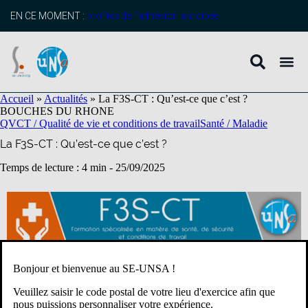
contenu
principal
EN CE MOMENT :
profitez de l’adhésion anticipée
Accueil
»
Actualités
»
La F3S-CT : Qu’est-ce que c’est ?
BOUCHES DU RHONE
QVCT / Qualité de vie et conditions de travail
Santé / Maladie
La F3S-CT : Qu’est-ce que c’est ?
Temps de lecture : 4 min -
25/09/2025
Bonjour et bienvenue au SE-UNSA !
LA F3S-CT : QU’EST-CE QUE C’EST ? TOUT SAVOIR
Veuillez saisir le code postal de votre lieu d'exercice afin que
nous puissions personnaliser votre expérience.