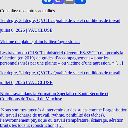
Facebook
Mastodon
Email
Partager
Consultez nos autres actualités
1er degré, 2d degré, QVCT / Qualité de vie et conditions de travail
juillet 6, 2026
|
VAUCLUSE
Victime de plainte, d’incivilité/d’agression…
Les travaux du CHSCT ministériel (devenu FS-SSCT) ont permis la
rédaction (en 2019) de guides d’accompagnement – pour les
personnels visés par une plainte – ou victime d’une agression. * […]
1er degré, 2d degré, QVCT / Qualité de vie et conditions de travail
juillet 6, 2026
|
VAUCLUSE
Notre travail dans la Formation Spécialisée Santé Sécurité et
Conditions de Travail du Vaucluse
Nous sommes amenés à intervenir sur des sujets comme l’organisation
du travail (charge de travail, rythme, pénibilité des tâches),
l’environnement physique du travail (température, éclairage, aération,
bruit), les locaux (construction, […]