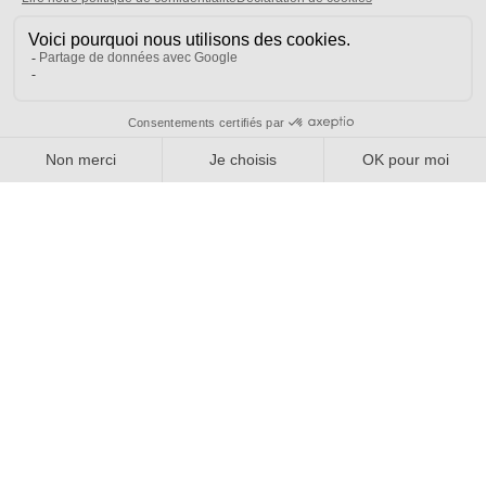
Pourquoi adhérer ?
Votre section locale
FAQ
Nous contacter
Votre espace
Accéder à mon compte
Adhérer au SE-UNSA
SE-Unsa est un syndicat de l’UNSA