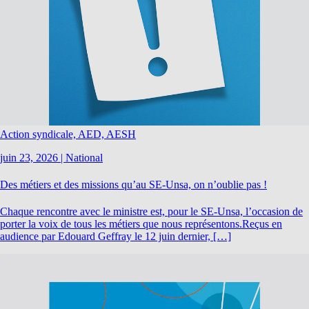
Action syndicale, AED, AESH
juin 23, 2026
|
National
Des métiers et des missions qu’au SE-Unsa, on n’oublie pas !
Chaque rencontre avec le ministre est, pour le SE-Unsa, l’occasion de
porter la voix de tous les métiers que nous représentons.Reçus en
audience par Edouard Geffray le 12 juin dernier, […]