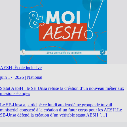
AESH, École inclusive
juin 17, 2026
|
National
Statut AESH : le SE-Unsa refuse la création d’un nouveau métier aux
missions élargies
Le SE-Unsa a participé ce lundi au deuxième groupe de travail
ministériel consacré à la création d’un futur corps pour les AESH.Le
SE-Unsa défend la création d’un véritable statut AESH […]