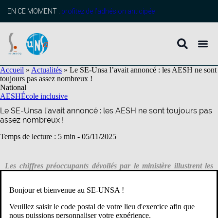
contenu
principal
EN CE MOMENT :
profitez de l’adhésion anticipée
Accueil
»
Actualités
»
Le SE-Unsa l’avait annoncé : les AESH ne sont
toujours pas assez nombreux !
National
AESH
École inclusive
Le SE-Unsa l’avait annoncé : les AESH ne sont toujours pas
assez nombreux !
Temps de lecture : 5 min -
05/11/2025
Les chiffres préoccupants dévoilés par le ministère illustrent les
impasses actuelles de l’École inclusive.
Bonjour et bienvenue au SE-UNSA !
À la rentrée 2025, près d’un enfant en situation de handicap sur sept
Veuillez saisir le code postal de votre lieu d'exercice afin que
n’a pas d’AESH, sans compter les élèves qui ne bénéficient pas
nous puissions personnaliser votre expérience.