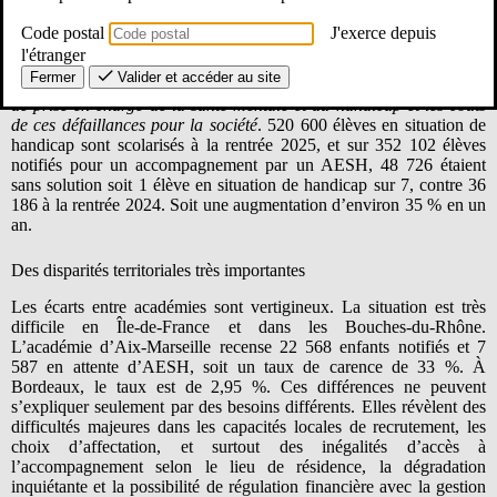
assez d’heures d’accompagnement AESH. Le nouveau ministre de
l’Éducation nationale, Edouard Geffray a réagi sur les chiffres
Code postal
J'exerce depuis
communiqués pas son ministère et a admis que la situation était
l'étranger
préoccupante
lors de son audition à la commission d’enquête de
Fermer
Valider et accéder au site
l’Assemblée nationale sur
les défaillances des politiques publiques
de prise en charge de la santé mentale et du handicap et les coûts
de ces défaillances pour la société
. 520 600 élèves en situation de
handicap sont scolarisés à la rentrée 2025, et sur 352 102 élèves
notifiés pour un accompagnement par un AESH, 48 726 étaient
sans solution soit 1 élève en situation de handicap sur 7, contre 36
186 à la rentrée 2024. Soit une augmentation d’environ 35 % en un
an.
Des disparités territoriales très importantes
Les écarts entre académies sont vertigineux. La situation est très
difficile en Île-de-France et dans les Bouches-du-Rhône.
L’académie d’Aix‑Marseille recense 22 568 enfants notifiés et 7
587 en attente d’AESH, soit un taux de carence de 33 %. À
Bordeaux, le taux est de 2,95 %. Ces différences ne peuvent
s’expliquer seulement par des besoins différents. Elles révèlent des
difficultés majeures dans les capacités locales de recrutement, les
choix d’affectation, et surtout des inégalités d’accès à
l’accompagnement selon le lieu de résidence, la dégradation
inquiétante et la possibilité de régulation financière avec la gestion