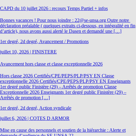
CAPD du 10 juillet 2026 : recours Temps Partiel + infos
Bonnes vacances ! Pour nous joindre : 22@se-unsa.org Outre notre
déclaration préalable ( quelques extraits ci-dessous, en intégralité en fin
d’article), nous avons aussi alerté le Dasen et demandé une […]
1er degré, 2d degré, Avancement / Promotions
juillet 10, 2026
|
FINISTERE
Avancement hors classe et classe exceptionnelle 2026
Hors classe 2026 Certifiés/CPE/PEPS/PLP/PSY EN Classe
exceptionnelle 2026 Certifiés/CPE/PEPS/PLP/PSY EN Enseignants
1er degré public Finistère (29) – Arrêtés de promotion Classe
Exceptionnelle 2026 Enseignants 1er degré public Finistère (29) –
Arrêtés de promotion […]
1er degré, 2d degré, Action syndicale
juillet 6, 2026
|
COTES D ARMOR
Mise en cause des personnels et soutien de la hiérarchie : Alerte et
demande d’audience du SE-UNSA 22