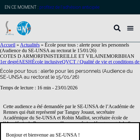
contenu
principal
EN CE MOMENT :
profitez de l’adhésion anticipée
Accueil
»
Actualités
»
École pour tous : alerte pour les personnels
(Audience du SE-UNSA au rectorat le 15/01/26)
COTES D ARMOR
FINISTERE
ILLE ET VILAINE
MORBIHAN
1er degré
AESH
École inclusive
QVCT / Qualité de vie et conditions de 
École pour tous : alerte pour les personnels (Audience du
SE-UNSA au rectorat le 15/01/26)
Temps de lecture : 16 min -
23/01/2026
Cette audience a été demandée par le SE-UNSA de l’Académie de
Rennes qui était représenté par Tanguy Jouaut, secrétaire
Académique du Se-UNSA et Robin Maillot, secrétaire école de
l’Académie de Rennes, par ailleurs secrétaire départemental du Se-
UNSA 22 et représentant de l’UNSA Éducation Rennes en CSAA
et F3SCT Académique.
Bonjour et bienvenue au SE-UNSA !