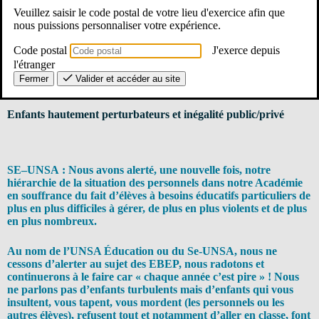
Veuillez saisir le code postal de votre lieu d'exercice afin que
Nous avons été reçus par Mesdames DUTERTRE, responsable du
nous puissions personnaliser votre expérience.
dialogue social au Rectorat et GONTARD, conseillère technique de
la Rectrice en charge de l’École inclusive.
Code postal
J'exerce depuis
l'étranger
Compte-rendu ci-dessous ou ici en
pdf
Fermer
Valider et accéder au site
Enfants hautement perturbateurs et inégalité public/privé
SE–UNSA : Nous avons alerté, une nouvelle fois, notre
hiérarchie de la situation des personnels dans notre Académie
en souffrance du fait d’élèves à besoins éducatifs particuliers de
plus en plus difficiles à gérer, de plus en plus violents et de plus
en plus nombreux.
Au nom de l’UNSA Éducation ou du Se-UNSA, nous ne
cessons d’alerter au sujet des EBEP, nous radotons et
continuerons à le faire car « chaque année c’est pire » ! Nous
ne parlons pas d’enfants turbulents mais d’enfants qui vous
insultent, vous tapent, vous mordent (les personnels ou les
autres élèves), refusent tout et notamment d’aller en classe, font