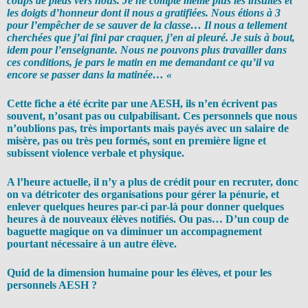
coups de pieds vers nous. Je ne compte même plus les insultes et
les doigts d’honneur dont il nous a gratifiées. Nous étions à 3
pour l’empêcher de se sauver de la classe… Il nous a tellement
cherchées que j’ai fini par craquer, j’en ai pleuré. Je suis à bout,
idem pour l’enseignante. Nous ne pouvons plus travailler dans
ces conditions, je pars le matin en me demandant ce qu’il va
encore se passer dans la matinée… «
Cette fiche a été écrite par une AESH, ils n’en écrivent pas
souvent, n’osant pas ou culpabilisant. Ces personnels que nous
n’oublions pas, très importants mais payés avec un salaire de
misère, pas ou très peu formés, sont en première ligne et
subissent violence verbale et physique.
A l’heure actuelle, il n’y a plus de crédit pour en recruter, donc
on va détricoter des organisations pour gérer la pénurie, et
enlever quelques heures par-ci par-là pour donner quelques
heures à de nouveaux élèves notifiés. Ou pas… D’un coup de
baguette magique on va diminuer un accompagnement
pourtant nécessaire à un autre élève.
Quid de la dimension humaine pour les élèves, et pour les
personnels AESH ?