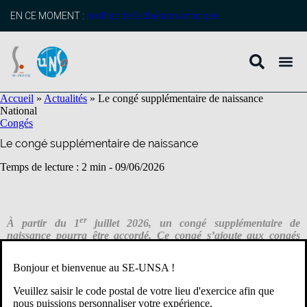
contenu
principal
EN CE MOMENT :
profitez de l’adhésion anticipée
Accueil
»
Actualités
»
Le congé supplémentaire de naissance
National
Congés
Le congé supplémentaire de naissance
Temps de lecture : 2 min -
09/06/2026
er
À partir du 1
juillet 2026, un congé supplémentaire de
naissance pourra être accordé. Ce congé s’ajoute aux congés
existants (congé de maternité, de paternité et d’accueil de l’enfant
ou congé d’adoption) et ne les remplace pas.
Bonjour et bienvenue au SE-UNSA !
Veuillez saisir le code postal de votre lieu d'exercice afin que
Pour qui ?
nous puissions personnaliser votre expérience.