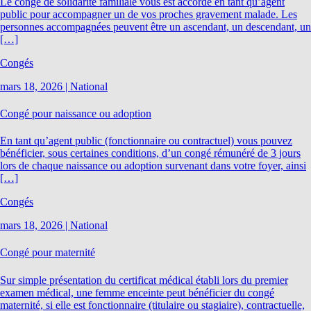
Le congé de solidarité familiale vous est accordé en tant qu’agent
public pour accompagner un de vos proches gravement malade. Les
personnes accompagnées peuvent être un ascendant, un descendant, un
[…]
Congés
mars 18, 2026
|
National
Congé pour naissance ou adoption
En tant qu’agent public (fonctionnaire ou contractuel) vous pouvez
bénéficier, sous certaines conditions, d’un congé rémunéré de 3 jours
lors de chaque naissance ou adoption survenant dans votre foyer, ainsi
[…]
Congés
mars 18, 2026
|
National
Congé pour maternité
Sur simple présentation du certificat médical établi lors du premier
examen médical, une femme enceinte peut bénéficier du congé
maternité, si elle est fonctionnaire (titulaire ou stagiaire), contractuelle,