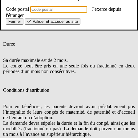
Code postal
J'exerce depuis
Chaque parent (fonctionnaire ou contractuel) peut bénéficier d’un
l'étranger
ou deux mois de congé, pris simultanément ou en alternance avec
Fermer
Valider et accéder au site
l’autre parent.
Durée
Sa durée maximale est de 2 mois.
Le congé peut être pris en une seule fois ou fractionné en deux
périodes d’un mois non consécutives.
Conditions d’attribution
Pour en bénéficier, les parents devront avoir préalablement pris
l’intégralité de leurs congés de maternité, de paternité et d’accueil
de l’enfant ou d’adoption.
La demande devra stipuler la durée et la fin du congé, ainsi que les
modalités (fractionné ou pas). La demande doit parvenir au moins
un mois à l’avance au supérieur hiérarchique.