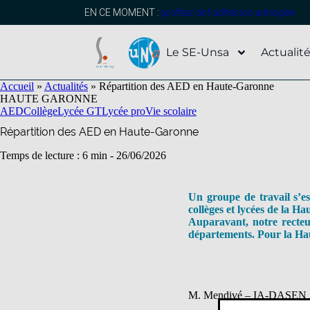
contenu
principal
EN CE MOMENT :
profitez de l’adhésion anticipée
Le SE-Unsa
Actualit
Accueil
»
Actualités
»
Répartition des AED en Haute-Garonne
HAUTE GARONNE
AED
Collège
Lycée GT
Lycée pro
Vie scolaire
Répartition des AED en Haute-Garonne
Temps de lecture : 6 min -
26/06/2026
Un groupe de travail s’es
collèges et lycées de la H
Auparavant, notre recteu
départements. Pour la Ha
M. Mendivé – IA-DASEN 31 r