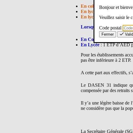
En collège
: 1ETP d’AED p
Bonjour et bien
En lycée GT
: 1ETP d’AED 
En lycée pro
: 1 ETP d’AE
Veuillez saisir le
Lorsqu’il y’a un internat
:
Code postal
Fermer
Vali
En Collège
: 1ETP d’AED p
En Lycée
: 1 ETP d’AED po
Pour les établissements accue
pas être inférieure à 2 ETP.
A cette part aux effectifs, s
Le DASEN 31 indique que 
compensée par des retraits s
Il y’a une légère baisse de 
ne considère pas que la popu
La Secrétaire Générale (SG