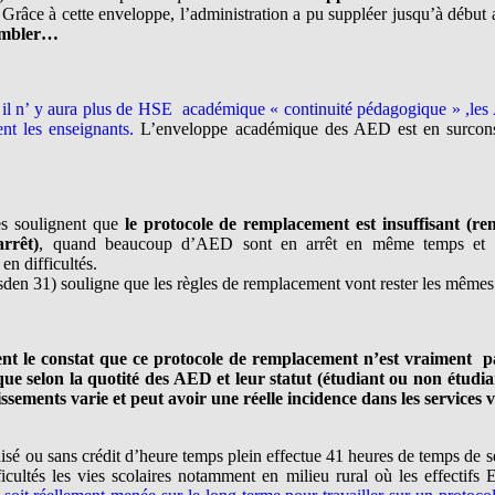
 Grâce à cette enveloppe, l’administration a pu suppléer jusqu’à début 
ombler…
e, il n’ y aura plus de HSE académique « continuité pédagogique » ,l
ent les enseignants.
L’enveloppe académique des AED est en surcon
es soulignent que
le protocole de remplacement est insuffisant (
rrêt)
, quand beaucoup d’AED sont en arrêt en même temps et su
en difficultés.
en 31) souligne que les règles de remplacement vont rester les mêmes
t le constat que ce protocole de remplacement n’est vraiment p
ue selon la quotité des AED et leur statut (étudiant ou non étudia
issements varie et peut avoir une réelle incidence dans les services 
é ou sans crédit d’heure temps plein effectue 41 heures de temps de ser
cultés les vies scolaires notamment en milieu rural où les effectifs 