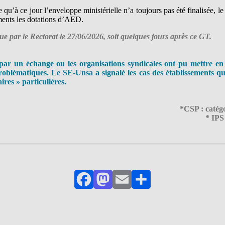
’à ce jour l’enveloppe ministérielle n’a toujours pas été finalisée, le 
ments les dotations d’AED.
çue par le Rectorat le 27/06/2026, soit quelques jours après ce GT.
par un échange ou les organisations syndicales ont pu mettre en 
roblématiques. Le SE-Unsa a signalé les cas des établissements qui
ires » particulières.
*CSP : catégo
* IPS 
Facebook
Mastodon
Email
Partager