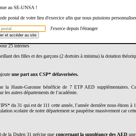
our 100 élèves
venue au SE-UNSA !
pour 200 élèves de voies générales et technologique
D pour 150 élèves
 code postal de votre lieu d'exercice afin que nous puissions personnalise
 (hors effectif post-bac)
J'exerce depuis l'étranger
der et accéder au site
our 20 internes
ur 25 internes
illant des filles et des garçons (2 dortoirs à minima) la dotation théoriq
’ajoute
une part aux CSP* défavorisées.
la Haute-Garonne bénéficie de 7 ETP AED supplémentaires. Cette
ur les autres départements de l’académie.
l’IPS* du 31 qui est de 111 cette année, l’année dernière nous étions à
lation scolaire de notre département se paupérise massivement car cette
) de la Dsden 31 précise que
concernant la suppléance des AED
une 