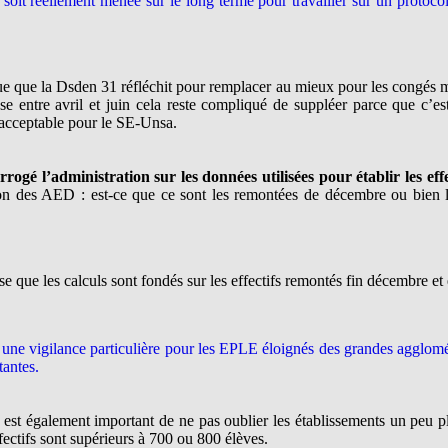
soit réellement menée sur le long terme pour travailler sur un protoc
que la Dsden 31 réfléchit pour remplacer au mieux pour les congés mat
e entre avril et juin cela reste compliqué de suppléer parce que c’es
 acceptable pour le SE-Unsa.
gé l’administration sur les données utilisées pour établir les effe
ion des AED : est-ce que ce sont les remontées de décembre ou bien l
 que les calculs sont fondés sur les effectifs remontés fin décembre e
ne vigilance particulière pour les EPLE éloignés des grandes aggloméra
tantes.
st également important de ne pas oublier les établissements un peu pl
fectifs sont supérieurs à 700 ou 800 élèves.