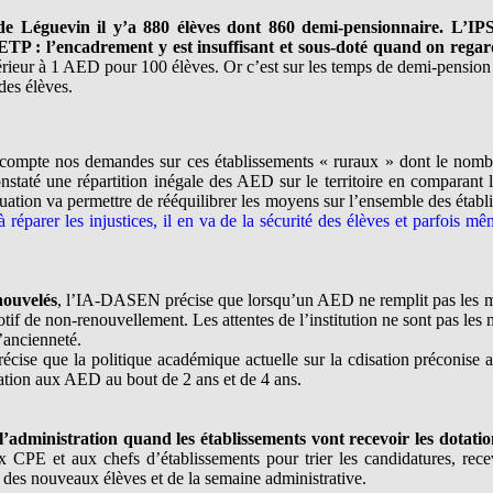
de Léguevin il y’a 880 élèves dont 860 demi-pensionnaire. L’IPS*
 ETP : l’encadrement y est insuffisant et sous-doté quand on regarde
rieur à 1 AED pour 100 élèves. Or c’est sur les temps de demi-pension
des élèves.
ompte nos demandes sur ces établissements « ruraux » dont le nombr
nstaté une répartition inégale des AED sur le territoire en comparant l
ation va permettre de rééquilibrer les moyens sur l’ensemble des établ
 réparer les injustices, il en va de la sécurité des élèves et parfois mê
nouvelés
, l’IA-DASEN précise que lorsqu’un AED ne remplit pas les mi
otif de non-renouvellement. Les attentes de l’institution ne sont pas l
’ancienneté.
écise que la politique académique actuelle sur la cdisation préconise 
sation aux AED au bout de 2 ans et de 4 ans.
dministration quand les établissements vont recevoir les dotat
x CPE et aux chefs d’établissements pour trier les candidatures, rec
 des nouveaux élèves et de la semaine administrative.