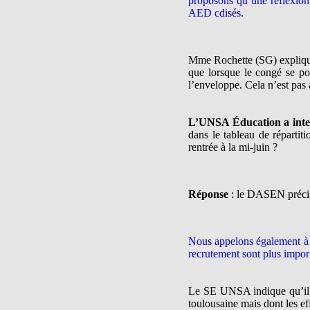
proposons qu’une réflexion 
AED cdisés.
Mme Rochette (SG) explique 
que lorsque le congé se pos
l’enveloppe. Cela n’est pas
L’UNSA Éducation a interro
dans le tableau de répartit
rentrée à la mi-juin ?
Réponse
: le DASEN précise
Nous appelons également à u
recrutement sont plus impor
Le SE UNSA indique qu’il e
toulousaine mais dont les ef