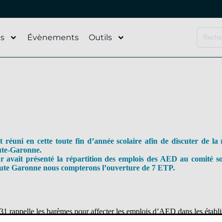
és
Évènements
Outils
t réuni en cette toute fin d’année scolaire afin de discuter de l
aute-Garonne.
r avait présenté la répartition des emplois des AED au comité so
ute Garonne nous compterons l’ouverture de 7 ETP.
appelle les barèmes pour affecter les emplois d’AED dans les établi