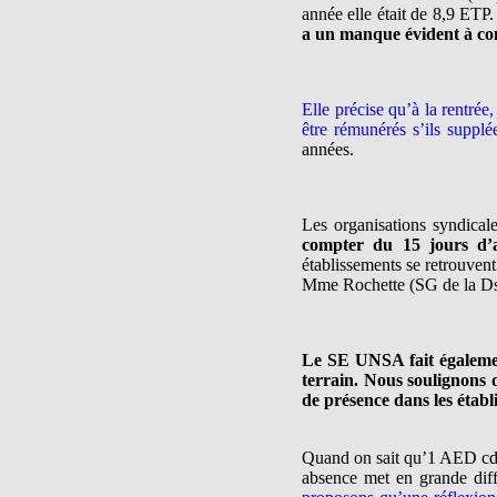
année elle était de 8,9 ETP.
a un manque évident à c
Elle précise qu’à la rentré
être rémunérés s’ils supplé
années.
Les organisations syndical
compter du 15 jours d’a
établissements se retrouvent 
Mme Rochette (SG de la Dsd
Le SE UNSA fait égalemen
terrain. Nous soulignons q
de présence dans les établ
Quand on sait qu’1 AED cdis
absence met en grande diffi