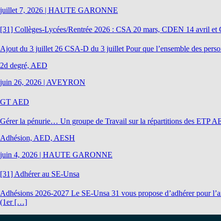
juillet 7, 2026
|
HAUTE GARONNE
[31] Collèges-Lycées/Rentrée 2026 : CSA 20 mars, CDEN 14 avril et C
Ajout du 3 juillet 26 CSA-D du 3 juillet Pour que l’ensemble des perso
2d degré, AED
juin 26, 2026
|
AVEYRON
GT AED
Gérer la pénurie… Un groupe de Travail sur la répartitions des ETP AED
Adhésion, AED, AESH
juin 4, 2026
|
HAUTE GARONNE
[31] Adhérer au SE-Unsa
Adhésions 2026-2027 Le SE-Unsa 31 vous propose d’adhérer pour l’ann
(1er […]