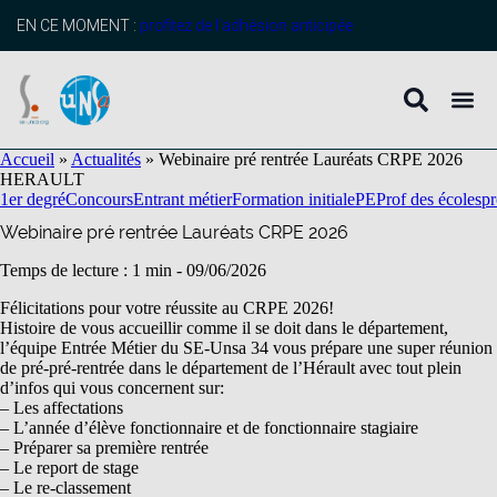
contenu
principal
EN CE MOMENT :
profitez de l’adhésion anticipée
Accueil
»
Actualités
»
Webinaire pré rentrée Lauréats CRPE 2026
HERAULT
1er degré
Concours
Entrant métier
Formation initiale
PE
Prof des écoles
pr
Webinaire pré rentrée Lauréats CRPE 2026
Temps de lecture : 1 min -
09/06/2026
Félicitations pour votre réussite au CRPE 2026!
Histoire de vous accueillir comme il se doit dans le département,
l’équipe Entrée Métier du SE-Unsa 34 vous prépare une super réunion
de pré-pré-rentrée dans le département de l’Hérault avec tout plein
d’infos qui vous concernent sur:
– Les affectations
–
L’année d’élève fonctionnaire et de fonctionnaire stagiaire
– Préparer sa première rentrée
– Le report de stage
– Le re-classement