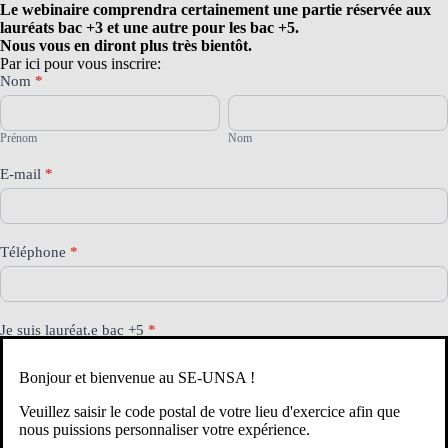
Le webinaire comprendra certainement une partie réservée aux
lauréats bac +3 et une autre pour les bac +5.
Nous vous en diront plus très bientôt.
Par ici pour vous inscrire:
Webinaire
Nom
*
pré-
Prénom
Nom
rentrée
Lauréats
Prénom
Nom
CRPE
2026
E-mail
*
Téléphone
*
Je suis lauréat.e bac +5
*
Oui
Bonjour et bienvenue au SE-UNSA !
Non
Veuillez saisir le code postal de votre lieu d'exercice afin que
Je suis lauréat.e bac +3
nous puissions personnaliser votre expérience.