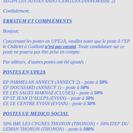
SEGPA LES JUSTES SAINT-CERGUES (ANNEMASSE 2)
Cordialement,
ERRATUM ET COMPLÉMENTS
Bonjour,
Concernant les postes en UPE2A, veuillez noter que le poste à l’EP
le Châtelet à Gaillard
n’est pas vacant
. Toute candidature sur ce
poste ne pourra pas être prise en compte.
Par ailleurs, d’autres postes ont été ajoutés :
POSTES EN UPE2A
EP PARMELAN ANNECY (ANNECY 2) – poste à
50%
EP DOUSSARD (ANNECY 1) – poste à
50%
EE LES SAGES MARNAZ (CLUSES) – poste à
50%
EP ST JEAN D’AULPS (EVIAN) – poste à
50%
EE LE CENTRE EVIAN (EVIAN) – poste à
50%
POSTES UE MEDICO SOCIAL
50% IME LES CYGNES THONON (THONON)
+ 50% ITEP DU
LEMAN THONON (THONON) – poste à
100%