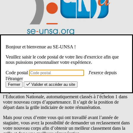
Vous êtes
stagiaires
, vous avez déjà exercé des activités
Bonjour et bienvenue au SE-UNSA !
professionnelles et vous avez besoin d’être accompagné·e pour
votre dossier de reclassement ?
Veuillez saisir le code postal de votre lieu d'exercice afin que
nous puissions personnaliser votre expérience.
Le SE-Unsa est là pour vous !
Code postal
J'exerce depuis
Table des matières
l'étranger
Fermer
Valider et accéder au site
Depuis le 1er septembre, vous êtes fonctionnaires stagiaires de
l’Education Nationale, automatiquement classés à l’échelon 1 dans
votre nouveau corps d’appartenance. Il s’agit de la position de
départ dans la grille indiciaire de notre rémunération.
Mais pour ceux d’entre vous qui ont travaillé avant l’année de
stagiaire, vous avez la possibilité de demander un reclassement dans
votre nouveau corps afin d’obtenir un meilleur classement dans la