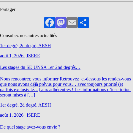
Partager
Facebook
Mastodon
Email
Partager
Consultez nos autres actualités
1er degré, 2d degré, AESH
août 1, 2026
|
ISERE
Les stages du SE-UNSA 1er-2nd degrés…
Nous rencontrer, vous informer Retrouvez ci-dessous les rendez-vous
que nous avons déjà prévus pour vous… avec toujours priorité (et
parfois exclusivité…) aux adhérent·es ! Les informations d’inscription
seront mises à […]
1er degré, 2d degré, AESH
août 1, 2026
|
ISERE
De quel stage avez-vous envie ?