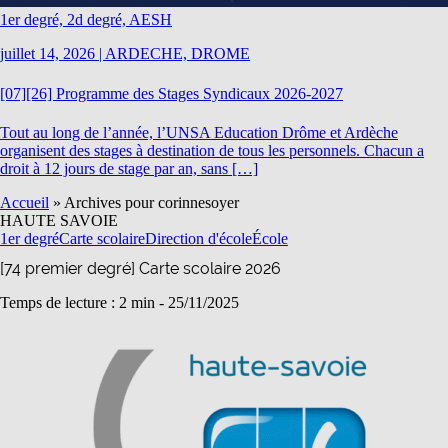
1er degré, 2d degré, AESH
juillet 14, 2026
|
ARDECHE, DROME
[07][26] Programme des Stages Syndicaux 2026-2027
Tout au long de l’année, l’UNSA Education Drôme et Ardèche
organisent des stages à destination de tous les personnels. Chacun a
droit à 12 jours de stage par an, sans […]
Accueil
»
Archives pour corinnesoyer
HAUTE SAVOIE
1er degré
Carte scolaire
Direction d'école
École
[74 premier degré] Carte scolaire 2026
Temps de lecture : 2 min -
25/11/2025