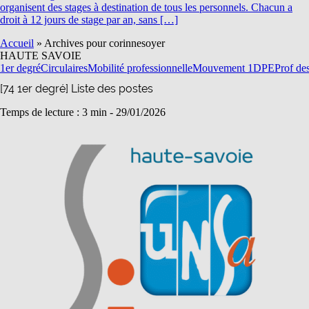
organisent des stages à destination de tous les personnels. Chacun a
droit à 12 jours de stage par an, sans […]
Accueil
»
Archives pour corinnesoyer
HAUTE SAVOIE
1er degré
Circulaires
Mobilité professionnelle
Mouvement 1D
PE
Prof de
[74 1er degré] Liste des postes
Temps de lecture : 3 min -
29/01/2026