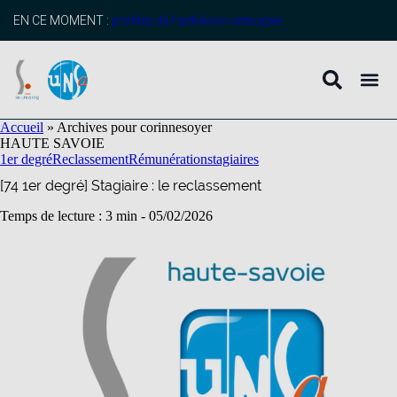
contenu
principal
EN CE MOMENT :
profitez de l’adhésion anticipée
Accueil
»
Archives pour corinnesoyer
HAUTE SAVOIE
1er degré
Reclassement
Rémunération
stagiaires
[74 1er degré] Stagiaire : le reclassement
Temps de lecture : 3 min -
05/02/2026