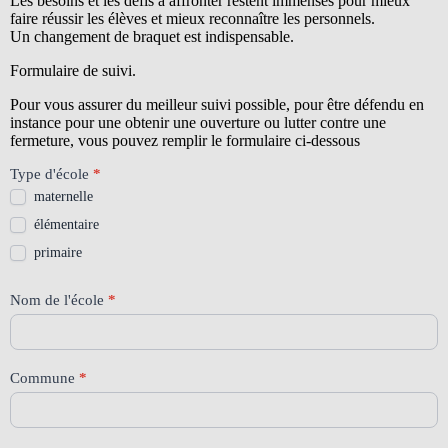
Les besoins et les défis à affronter restent immenses pour mieux
faire réussir les élèves et mieux reconnaître les personnels.
Un changement de braquet est indispensable.
Formulaire de suivi.
Pour vous assurer du meilleur suivi possible, pour être défendu en
instance pour une obtenir une ouverture ou lutter contre une
fermeture, vous pouvez remplir le formulaire ci-dessous
74
Type d'école
*
Carte
maternelle
scolaire
élémentaire
2026
primaire
Nom de l'école
*
Commune
*