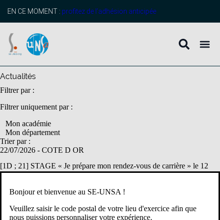
contenu
principal
EN CE MOMENT :
profitez de l’adhésion anticipée
Actualités
Filtrer par :
Filtrer uniquement par :
Mon académie
Mon département
Trier par :
22/07/2026
- COTE D OR
[1D ; 21] STAGE « Je prépare mon rendez-vous de carrière » le 12
OCTOBRE 2026 à Dijon
Comment préparer ce moment important dans votre carrière ?
Bonjour et bienvenue au SE-UNSA !
Comment arriver le jour du RDV en connaissant les attendus de cette
Veuillez saisir le code postal de votre lieu d'exercice afin que
évaluation ? Pas de panique le SE-Unsa est là […]
nous puissions personnaliser votre expérience.