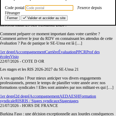
1er degré
Accompagnement
Carrière
Évaluation
PPCR
Prof des
Code postal
J'exerce depuis
écoles
RIS / Stages syndicaux
22/07/2026
- COTE D OR, SAONE ET LOIRE, YONNE
l'étranger
Fermer
Valider et accéder au site
[1D] RIS en VISIO « Je prépare mon rendez-vous de carrière » le
mercredi matin 23 SEPTEMBRE 2026 !
Comment préparer ce moment important dans votre carrière ?
Comment arriver le jour du RDV en connaissant les attendus de cette
évaluation ? Pas de panique le SE-Unsa est là […]
1er degré
Accompagnement
Carrière
Évaluation
PPCR
Prof des
écoles
Visio
22/07/2026
- COTE D OR
Les stages et les RIS 2026-2027 du SE-Unsa 21
A vos agendas ! Pour mieux anticiper vos divers engagements
professionnels, prenez le temps de planifier votre année avec nos
formations syndicales ! Elles sont animées par nos militant·es qui […]
1er degré
2d degré
Accompagnement
AED
AESH
Formation
syndicale
RIS
RIS / Stages syndicaux
Stage
stages
21/07/2026
- HORS DE FRANCE
Burkina Faso : une décision exceptionnelle aux lourdes conséquences