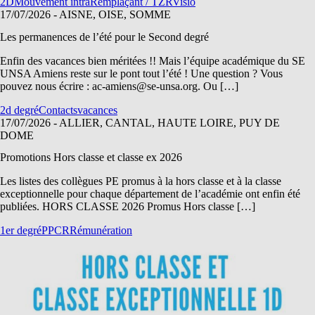
2D
Mouvement intra
Remplaçant / TZR
Visio
17/07/2026
- AISNE, OISE, SOMME
Les permanences de l’été pour le Second degré
Enfin des vacances bien méritées !! Mais l’équipe académique du SE
UNSA Amiens reste sur le pont tout l’été ! Une question ? Vous
pouvez nous écrire : ac-amiens@se-unsa.org. Ou […]
2d degré
Contacts
vacances
17/07/2026
- ALLIER, CANTAL, HAUTE LOIRE, PUY DE
DOME
Promotions Hors classe et classe ex 2026
Les listes des collègues PE promus à la hors classe et à la classe
exceptionnelle pour chaque département de l’académie ont enfin été
publiées. HORS CLASSE 2026 Promus Hors classe […]
1er degré
PPCR
Rémunération