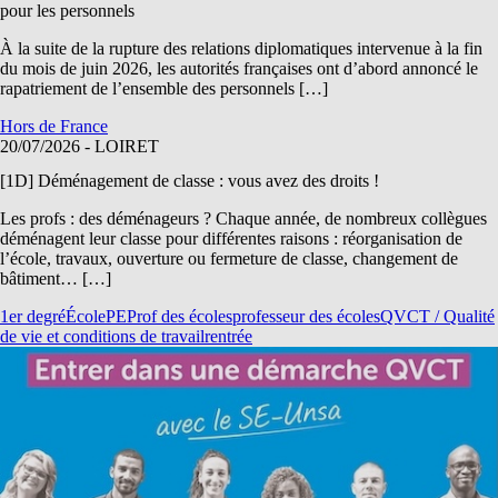
pour les personnels
À la suite de la rupture des relations diplomatiques intervenue à la fin
du mois de juin 2026, les autorités françaises ont d’abord annoncé le
rapatriement de l’ensemble des personnels […]
Hors de France
20/07/2026
- LOIRET
[1D] Déménagement de classe : vous avez des droits !
Les profs : des déménageurs ? Chaque année, de nombreux collègues
déménagent leur classe pour différentes raisons : réorganisation de
l’école, travaux, ouverture ou fermeture de classe, changement de
bâtiment… […]
1er degré
École
PE
Prof des écoles
professeur des écoles
QVCT / Qualité
de vie et conditions de travail
rentrée