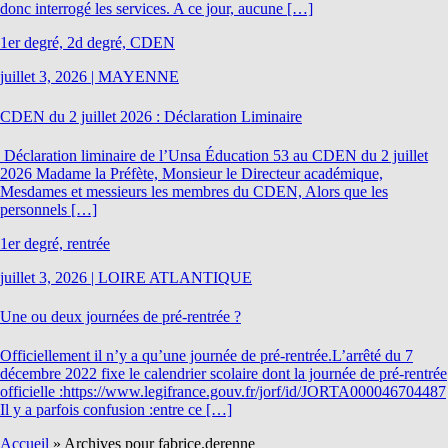
donc interrogé les services. A ce jour, aucune […]
1er degré, 2d degré, CDEN
juillet 3, 2026
|
MAYENNE
CDEN du 2 juillet 2026 : Déclaration Liminaire
Déclaration liminaire de l’Unsa Éducation 53 au CDEN du 2 juillet
2026 Madame la Préfète, Monsieur le Directeur académique,
Mesdames et messieurs les membres du CDEN, Alors que les
personnels […]
1er degré, rentrée
juillet 3, 2026
|
LOIRE ATLANTIQUE
Une ou deux journées de pré-rentrée ?
Officiellement il n’y a qu’une journée de pré-rentrée.L’arrêté du 7
décembre 2022 fixe le calendrier scolaire dont la journée de pré-rentrée
officielle :https://www.legifrance.gouv.fr/jorf/id/JORTA000046704487
Il y a parfois confusion :entre ce […]
Accueil
»
Archives pour fabrice.derenne