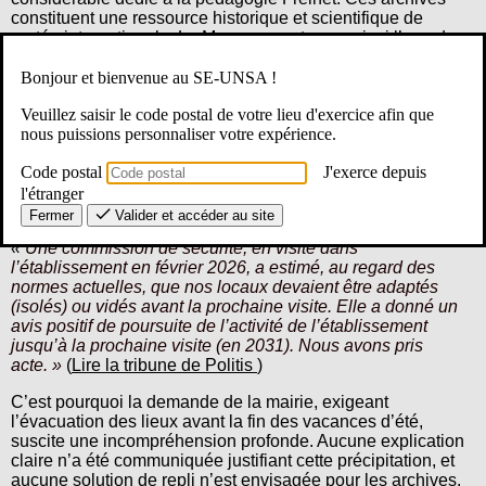
constituent une ressource historique et scientifique de
portée internationale. La Mayenne se trouve ainsi l’une des
régions abritant un des centres majeurs de ce courant
pédagogique alternatif, comme le souligne Guy Goupil dans
Bonjour et bienvenue au SE-UNSA !
son ouvrage
« Pédagogie Freinet – Le Mouvement en
Veuillez saisir le code postal de votre lieu d'exercice afin que
Mayenne : témoignage individuel sur une œuvre collective »
nous puissions personnaliser votre expérience.
(édition réactualisée en 2022).
Code postal
J'exerce depuis
Le cœur du problème réside dans les conditions de
conservation de ces documents, comme en témoigne Hervé
l'étranger
Moullé, le président de l’association Les Amis de Freinet :
Fermer
Valider et accéder au site
«
Une commission de sécurité, en visite dans
l’établissement en février 2026, a estimé, au regard des
normes actuelles, que nos locaux devaient être adaptés
(isolés) ou vidés avant la prochaine visite. Elle a donné un
avis positif de poursuite de l’activité de l’établissement
jusqu’à la prochaine visite
(en 2031)
. Nous avons pris
acte. »
(
Lire la tribune de Politis
)
C’est pourquoi la demande de la mairie, exigeant
l’évacuation des lieux avant la fin des vacances d’été,
suscite une incompréhension profonde. Aucune explication
claire n’a été communiquée justifiant cette précipitation, et
aucune solution de repli n’est envisagée pour les archives.