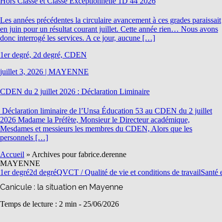
Hors Classe et Classe Exceptionnelle 1D 44 2026
Les années précédentes la circulaire avancement à ces grades paraissait
en juin pour un résultat courant juillet. Cette année rien… Nous avons
donc interrogé les services. A ce jour, aucune […]
1er degré, 2d degré, CDEN
juillet 3, 2026
|
MAYENNE
CDEN du 2 juillet 2026 : Déclaration Liminaire
Déclaration liminaire de l’Unsa Éducation 53 au CDEN du 2 juillet
2026 Madame la Préfète, Monsieur le Directeur académique,
Mesdames et messieurs les membres du CDEN, Alors que les
personnels […]
Accueil
»
Archives pour fabrice.derenne
MAYENNE
1er degré
2d degré
QVCT / Qualité de vie et conditions de travail
Santé e
Canicule : la situation en Mayenne
Temps de lecture : 2 min -
25/06/2026