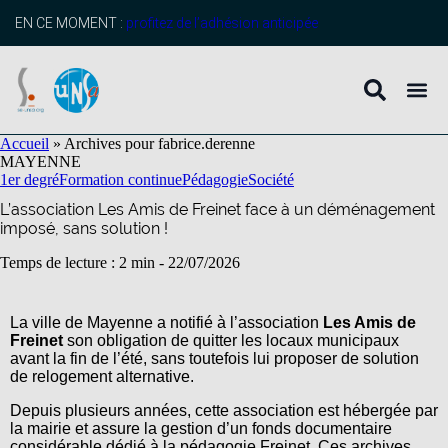
contenu
principal
EN CE MOMENT :
profitez de l’adhésion anticipée
Accueil
»
Archives pour fabrice.derenne
MAYENNE
1er degré
Formation continue
Pédagogie
Société
L’association Les Amis de Freinet face à un déménagement
imposé, sans solution !
Temps de lecture : 2 min -
22/07/2026
La ville de Mayenne a notifié à l’association
Les Amis de
Freinet
son obligation de quitter les locaux municipaux
avant la fin de l’été, sans toutefois lui proposer de solution
de relogement alternative.
Depuis plusieurs années, cette association est hébergée par
la mairie et assure la gestion d’un fonds documentaire
considérable dédié à la pédagogie Freinet. Ces archives