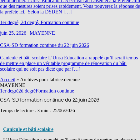
Jeudi dernier, l’Unsa Éducation 53 écrivait au Dasen et à la Préfète afin
que des mesures soient prises rapidement. Vous trouverez la réponse de
la préfète ici. Selon la DSDEN […]
1er degré, 2d degré, Formation continue
juin 25, 2026
|
MAYENNE
CSA-SD formation continue du 22 juin 2026
Canicule et bâti scolaire L’Unsa Education a rappelé qu’il serait temps
de mettre en place un véritable programme de rénovation du bâti
scolaire qui ne soit pas dicté que par […]
Accueil
»
Archives pour fabrice.derenne
MAYENNE
1er degré
2d degré
Formation continue
CSA-SD formation continue du 22 juin 2026
Temps de lecture : 3 min -
25/06/2026
Canicule et bâti scolaire
L’Unsa Education a rappelé qu’il serait temps de mettre en place un