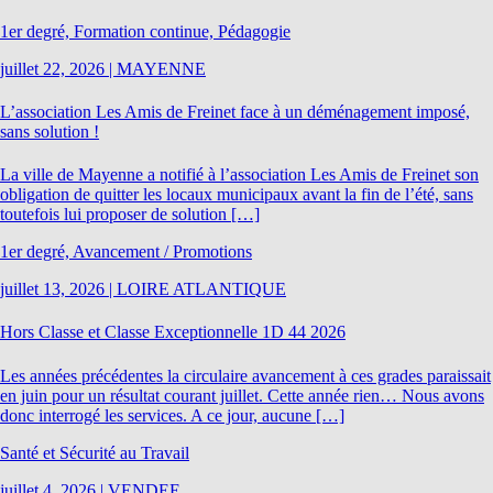
1er degré, Formation continue, Pédagogie
juillet 22, 2026
|
MAYENNE
L’association Les Amis de Freinet face à un déménagement imposé,
sans solution !
La ville de Mayenne a notifié à l’association Les Amis de Freinet son
obligation de quitter les locaux municipaux avant la fin de l’été, sans
toutefois lui proposer de solution […]
1er degré, Avancement / Promotions
juillet 13, 2026
|
LOIRE ATLANTIQUE
Hors Classe et Classe Exceptionnelle 1D 44 2026
Les années précédentes la circulaire avancement à ces grades paraissait
en juin pour un résultat courant juillet. Cette année rien… Nous avons
donc interrogé les services. A ce jour, aucune […]
Santé et Sécurité au Travail
juillet 4, 2026
|
VENDEE