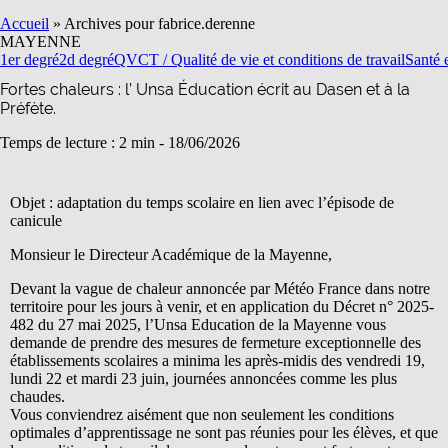
Accueil
»
Archives pour fabrice.derenne
MAYENNE
1er degré
2d degré
QVCT / Qualité de vie et conditions de travail
Santé e
Fortes chaleurs : l’ Unsa Éducation écrit au Dasen et à la
Préfète.
Temps de lecture : 2 min -
18/06/2026
Objet : adaptation du temps scolaire en lien avec l’épisode de
canicule
Monsieur le Directeur Académique de la Mayenne,
Devant la vague de chaleur annoncée par Météo France dans notre
territoire pour les jours à venir, et en application du Décret n° 2025-
482 du 27 mai 2025, l’Unsa Education de la Mayenne vous
demande de prendre des mesures de fermeture exceptionnelle des
établissements scolaires a minima les après-midis des vendredi 19,
lundi 22 et mardi 23 juin, journées annoncées comme les plus
chaudes.
Vous conviendrez aisément que non seulement les conditions
optimales d’apprentissage ne sont pas réunies pour les élèves, et que