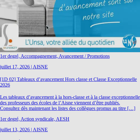
1er degré, Accompagnement, Avancement / Promotions
juillet 17, 2026
|
AISNE
[1D 02] Tableaux d’avancement Hors classe et Classe Exceptionnelle
2026
Les tableaux d’avancement à la hors-classe et à la classe exceptionnelle
des professeurs des écoles de l’Aisne viennent d’être publiés.
Consultez dès maintenant les listes des collègues promus au titre […]
1er degré, Action syndicale, AESH
juillet 13, 2026
|
AISNE