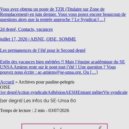
Vous avez obtenu un poste de TZR (Titulaire sur Zone de
Remplacement) en juin dernier. Vous vous posez encore beaucoup de
questions alors que la rentrée approche ? Le Syndicat […]
2d degré, Contacts, vacances
juillet 17, 2026
|
AISNE, OISE, SOMME
Les permanences de l’été pour le Second degré
Enfin des vacances bien méritées !! Mais l’équipe académique du SE
UNSA Amiens reste sur le pont tout l’été ! Une question ? Vous
pouvez nous écrire : ac-amiens@se-unsa.org. Ou […]
Accueil
»
Archives pour pauline-pelegris
OISE
1er degré
Action syndicale
Adhésion
AESH
Entrant métier
Vie syndicale
[1er degré] Les infos du SE-Unsa 60
Temps de lecture : 2 min -
03/07/2026