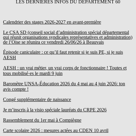
LES DERNIÈRES INFOS DU DÉPARTEMENT 60
Calendrier des stages 2026-2027 en avant-première
Le CSA SD (conseil social d’administration spécial départemental
qui réunit organisations syndicales représentatives et administration)
de l’Oise se réunira ce vendredi 26/06/26 à Beauvais
Épisode caniculaire : ce qu’il faut retenir si je suis PE, si je suis
AESH
AESH : un vrai métier, un vrai corps de fonctionnaire ! Toutes et
tous mobilisé·es le mardi 9 juin
Baromètre UNSA-Éducation 2026 du 4 mai au 4 juin 2026: ton
avis compte !
Congé supplémentaire de naissance
Je m’inscris à la visio spéciale lauréats du CRPE 2026
Rassemblement du 1er mai à Compiègne
Carte scolaire 2026 : mesures actées au CDEN 10 avril