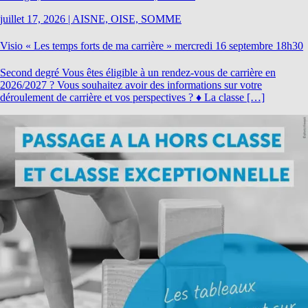
juillet 17, 2026
|
AISNE, OISE, SOMME
Visio « Les temps forts de ma carrière » mercredi 16 septembre 18h30
Second degré Vous êtes éligible à un rendez-vous de carrière en
2026/2027 ? Vous souhaitez avoir des informations sur votre
déroulement de carrière et vos perspectives ? ♦ La classe […]