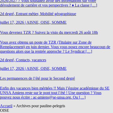
2026/2027 ? Vous souhaitez avoir des informations sur votre
déroulement de carrière et vos perspectives ? ♦ La classe […]
2d degré, Entrant métier, Mobilité géographique
juillet 17, 2026
|
AISNE, OISE, SOMME
Vous devenez TZR ? Suivez la visio du mercredi 26 août 18h
Vous avez obtenu un poste de TZR (Titulaire sur Zone de
Remplacement) en juin dernier. Vous vous posez encore beaucoup de
questions alors que la rentrée approche ? Le Syndicat […]
2d degré, Contacts, vacances
juillet 17, 2026
|
AISNE, OISE, SOMME
Les permanences de l’été pour le Second degré
Enfin des vacances bien méritées !! Mais l’équipe académique du SE
UNSA Amiens reste sur le pont tout l’été ! Une question ? Vous
pouvez nous écrire : ac-amiens@se-unsa.org. Ou […]
Accueil
»
Archives pour pauline-pelegris
OISE