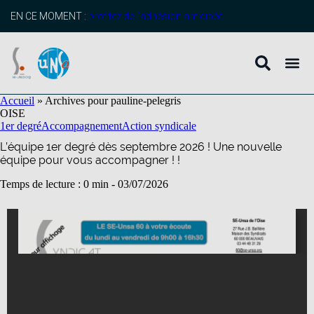
contenu
principal
EN CE MOMENT :
profitez de l’adhésion anticipée
Accueil
»
Archives pour pauline-pelegris
OISE
1er degré
Accompagnement
Action syndicale
L’équipe 1er degré dès septembre 2026 ! Une nouvelle
équipe pour vous accompagner ! !
Temps de lecture : 0 min -
03/07/2026