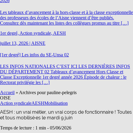
2026
Les tableaux d’avancement à la hors-classe et à la classe exceptionnelle
des professeurs des écoles de l’Aisne viennent d’être publiés.
Consultez dès maintenant les listes des collègues promus au titre […]
1er degré, Action syndicale, AESH
juillet 13, 2026
|
AISNE
[1er degré] Les infos du SE-Unsa 02
LES INFOS NATIONALES C’EST ICI LES DERNIÈRES INFOS
DU DÉPARTEMENT 02 Tableaux d’avancement Hors Classe et
Classe Exceptionnelle 1er degré année 2026 Épisode de chaleur : le
Rectorat privilégie les […]
Accueil
»
Archives pour pauline-pelegris
OISE
Action syndicale
AESH
Mobilisation
AESH : un vrai métier, un vrai corps de fonctionnaire ! Toutes
et tous mobilisé·es le mardi 9 juin
Temps de lecture : 1 min -
05/06/2026