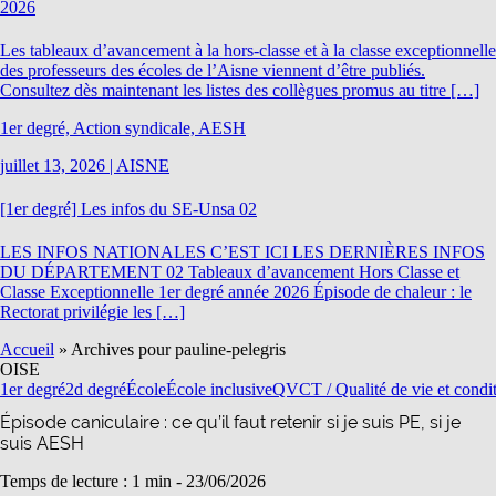
2026
Les tableaux d’avancement à la hors-classe et à la classe exceptionnelle
des professeurs des écoles de l’Aisne viennent d’être publiés.
Consultez dès maintenant les listes des collègues promus au titre […]
1er degré, Action syndicale, AESH
juillet 13, 2026
|
AISNE
[1er degré] Les infos du SE-Unsa 02
LES INFOS NATIONALES C’EST ICI LES DERNIÈRES INFOS
DU DÉPARTEMENT 02 Tableaux d’avancement Hors Classe et
Classe Exceptionnelle 1er degré année 2026 Épisode de chaleur : le
Rectorat privilégie les […]
Accueil
»
Archives pour pauline-pelegris
OISE
1er degré
2d degré
École
École inclusive
QVCT / Qualité de vie et condit
Épisode caniculaire : ce qu’il faut retenir si je suis PE, si je
suis AESH
Temps de lecture : 1 min -
23/06/2026