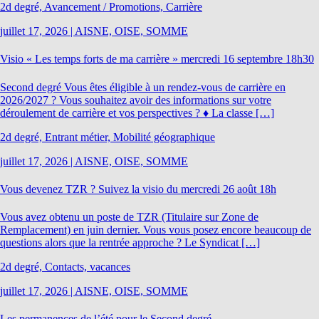
2d degré, Avancement / Promotions, Carrière
juillet 17, 2026
|
AISNE, OISE, SOMME
Visio « Les temps forts de ma carrière » mercredi 16 septembre 18h30
Second degré Vous êtes éligible à un rendez-vous de carrière en
2026/2027 ? Vous souhaitez avoir des informations sur votre
déroulement de carrière et vos perspectives ? ♦ La classe […]
2d degré, Entrant métier, Mobilité géographique
juillet 17, 2026
|
AISNE, OISE, SOMME
Vous devenez TZR ? Suivez la visio du mercredi 26 août 18h
Vous avez obtenu un poste de TZR (Titulaire sur Zone de
Remplacement) en juin dernier. Vous vous posez encore beaucoup de
questions alors que la rentrée approche ? Le Syndicat […]
2d degré, Contacts, vacances
juillet 17, 2026
|
AISNE, OISE, SOMME
Les permanences de l’été pour le Second degré